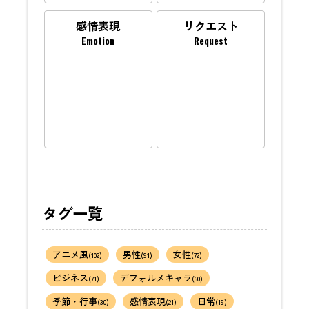
感情表現
リクエスト
Emotion
Request
タグ一覧
アニメ風
男性
女性
(102)
(91)
(72)
ビジネス
デフォルメキャラ
(71)
(60)
季節・行事
感情表現
日常
(30)
(21)
(19)