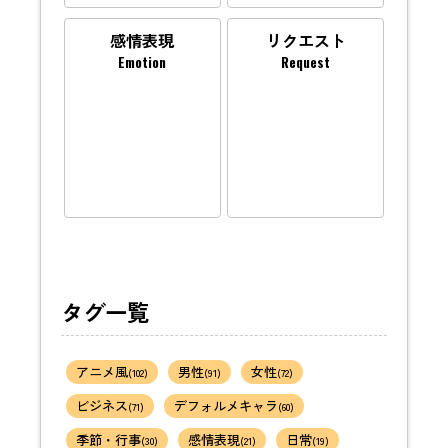
感情表現
リクエスト
Emotion
Request
タグ一覧
アニメ風
男性
女性
(102)
(91)
(72)
ビジネス
デフォルメキャラ
(71)
(60)
季節・行事
感情表現
日常
(30)
(21)
(19)