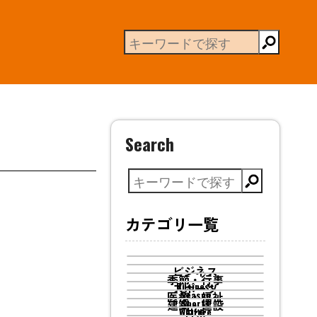
Search
カテゴリ一覧
ビジネス
季節・行事
スポーツ
Business
医療・福祉
Season
建築・建設
Sports
Welfare
日常