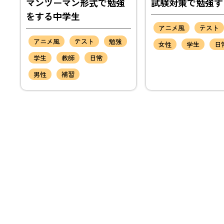
マンツーマン形式で勉強
試験対策で勉強す
をする中学生
アニメ風
テスト
アニメ風
テスト
勉強
女性
学生
日
学生
教師
日常
男性
補習