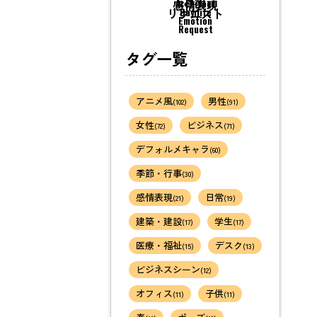
感情表現
Architect
リクエスト
Day life
Emotion
Request
タグ一覧
アニメ風
男性
(102)
(91)
女性
ビジネス
(72)
(71)
デフォルメキャラ
(60)
季節・行事
(30)
感情表現
日常
(21)
(19)
建築・建設
学生
(17)
(17)
医療・福祉
デスク
(15)
(13)
ビジネスシーン
(12)
オフィス
子供
(11)
(11)