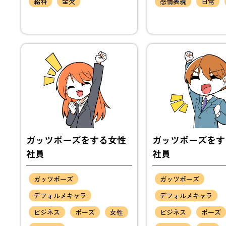
給料
金欠
感情表現
日常
ガッツポーズをする女性
ガッツポーズをす
社員
社員
ガッツポーズ
ガッツポーズ
デフォルメキャラ
デフォルメキャラ
ビジネス
ポーズ
女性
ビジネス
ポーズ