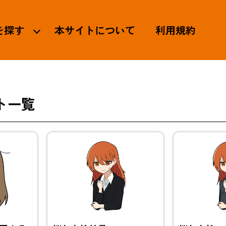
を探す
本サイトについて
利用規約
ト一覧