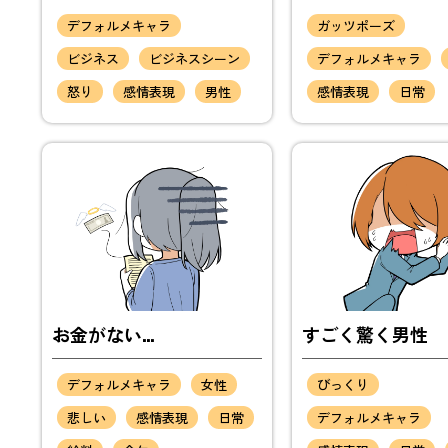
デフォルメキャラ
ガッツポーズ
ビジネス
ビジネスシーン
デフォルメキャラ
怒り
感情表現
男性
感情表現
日常
お金がない…
すごく驚く男性
デフォルメキャラ
女性
びっくり
悲しい
感情表現
日常
デフォルメキャラ