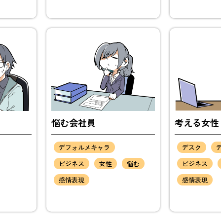
悩む会社員
考える女性
デフォルメキャラ
デスク
ビジネス
女性
悩む
ビジネス
感情表現
感情表現