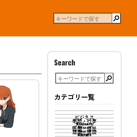
Search
カテゴリ一覧
ビジネス
季節・行事
スポーツ
Business
医療・福祉
Season
建築・建設
Sports
Welfare
日常