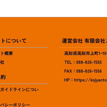
イトについて
運営会社 有限会
イト概要
高知県高知市上町1ｰ10ｰ
会社
TEL：088-826-1555
FAX：088-826-1556
規約
HP：
https://kojyanto
のガイドラインについ
イバシーポリシー