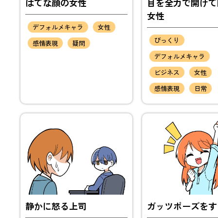
はてな顔の女性
目を全力で開けて
女性
デフォルメキャラ
女性
びっくり
感情表現
疑問
デフォルメキャラ
ビジネス
女性
感情表現
日常
静かに怒る上司
ガッツポーズをす