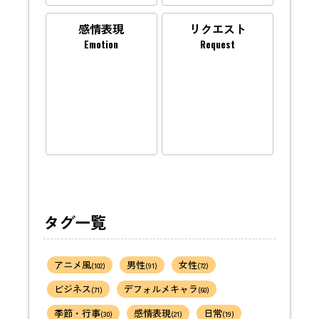
感情表現
リクエスト
Emotion
Request
タグ一覧
アニメ風
男性
女性
(102)
(91)
(72)
ビジネス
デフォルメキャラ
(71)
(60)
季節・行事
感情表現
日常
(30)
(21)
(19)