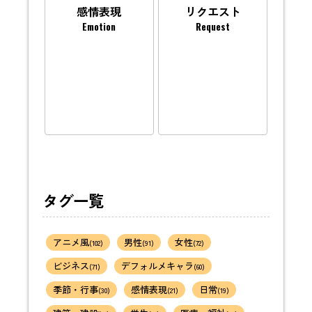
感情表現
リクエスト
Emotion
Request
タグ一覧
アニメ風
男性
女性
(102)
(91)
(72)
ビジネス
デフォルメキャラ
(71)
(60)
季節・行事
感情表現
日常
(30)
(21)
(19)