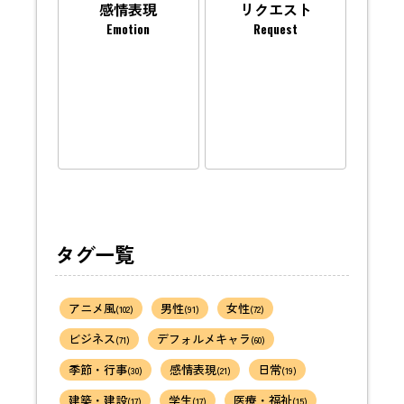
感情表現
リクエスト
Emotion
Request
タグ一覧
アニメ風
男性
女性
(102)
(91)
(72)
ビジネス
デフォルメキャラ
(71)
(60)
季節・行事
感情表現
日常
(30)
(21)
(19)
建築・建設
学生
医療・福祉
(17)
(17)
(15)