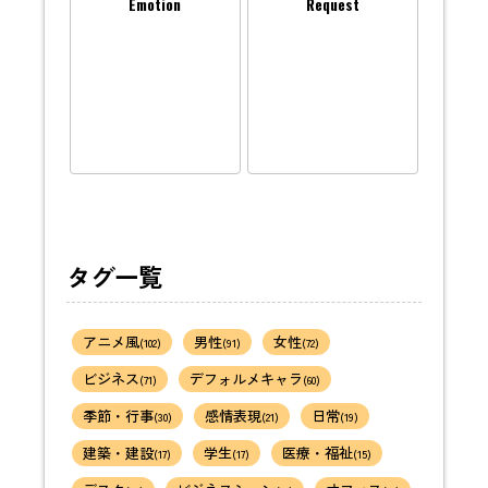
Emotion
Request
タグ一覧
アニメ風
男性
女性
(102)
(91)
(72)
ビジネス
デフォルメキャラ
(71)
(60)
季節・行事
感情表現
日常
(30)
(21)
(19)
建築・建設
学生
医療・福祉
(17)
(17)
(15)