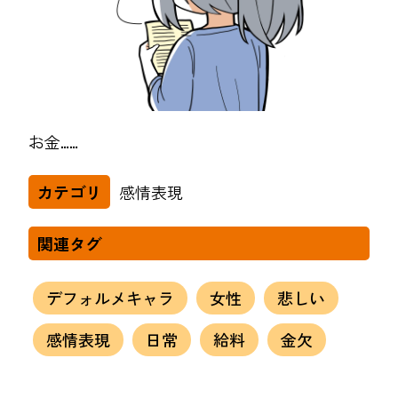
お金……
感情表現
カテゴリ
関連タグ
デフォルメキャラ
女性
悲しい
感情表現
日常
給料
金欠