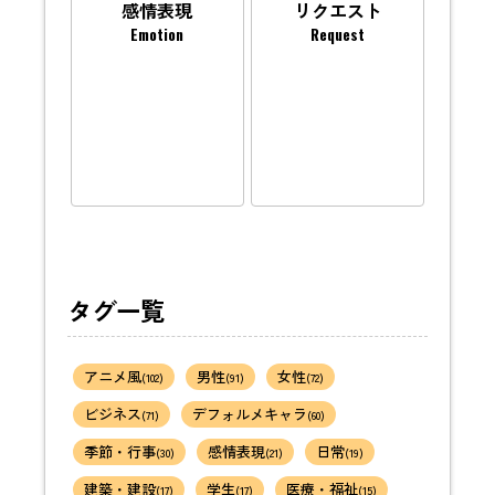
感情表現
リクエスト
Emotion
Request
タグ一覧
アニメ風
男性
女性
(102)
(91)
(72)
ビジネス
デフォルメキャラ
(71)
(60)
季節・行事
感情表現
日常
(30)
(21)
(19)
建築・建設
学生
医療・福祉
(17)
(17)
(15)