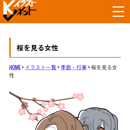
桜を見る女性
HOME
>
イラスト一覧
>
季節・行事
>
桜を見る女
性