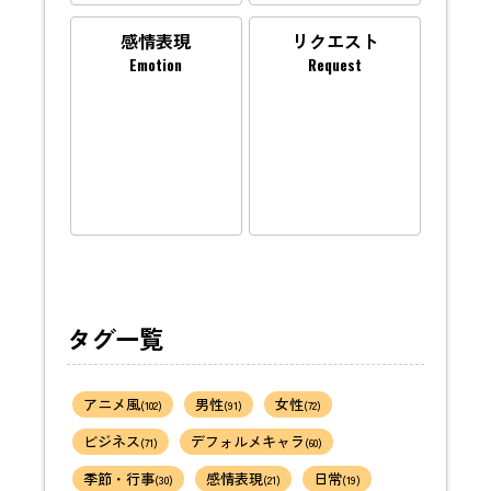
感情表現
リクエスト
Emotion
Request
タグ一覧
アニメ風
男性
女性
(102)
(91)
(72)
ビジネス
デフォルメキャラ
(71)
(60)
季節・行事
感情表現
日常
(30)
(21)
(19)